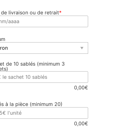
de livraison ou de retrait
*
um
et de 10 sablés (minimum 3
ets)
0,00
€
és à la pièce (minimum 20)
0,00
€