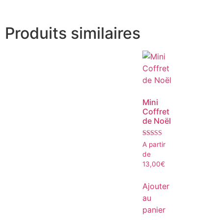
Produits similaires
Mini
Coffret
de Noël
Note
A partir
5.00
de
sur 5
13,00
€
Ajouter
au
panier