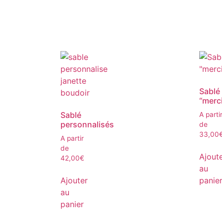
Sablé
“merc
Sablé
A parti
personnalisés
de
33,00
A partir
de
Ajout
42,00
€
au
Ajouter
panie
au
panier