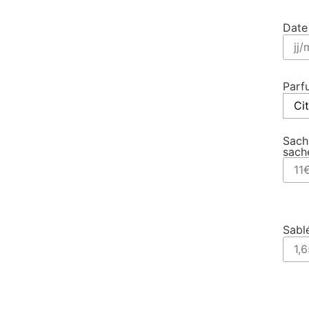
Date 
Parf
Sach
sach
Sabl