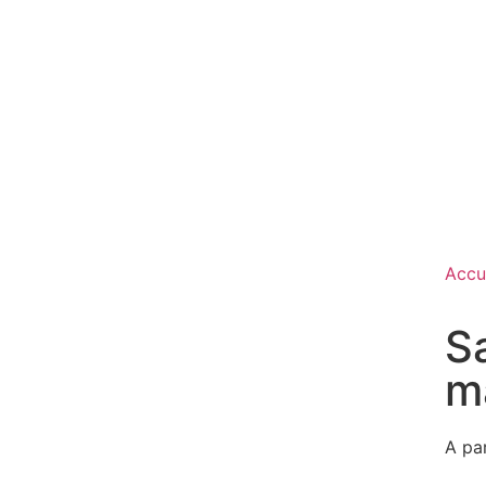
Accu
S
m
A pa