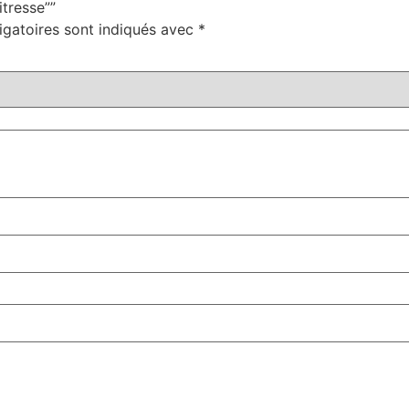
itresse””
igatoires sont indiqués avec
*