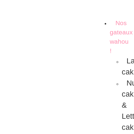
Nos
gateaux
wahou
!
La
cak
N
cak
&
Let
cak