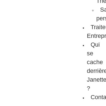
Th
S
per
Traite
Entrepr
Qui
se
cache
derrièr
Janett
?
Conta