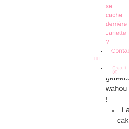
se
cache
derrière
Janette
?
Conta
Nos
Gratuit
0
gateau
wahou
!
La
cak