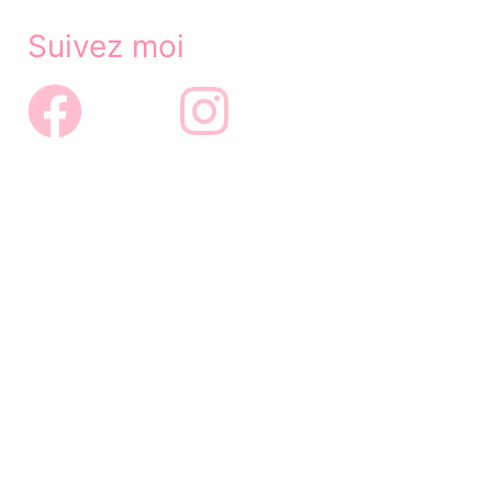
Suivez moi
© Janette Boudoir 2021 - Tous droits réservés
Julien Gal Graphiste Webdesigner