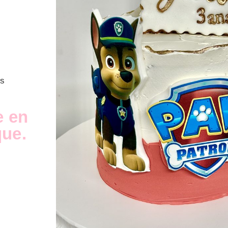
os
e en
que.