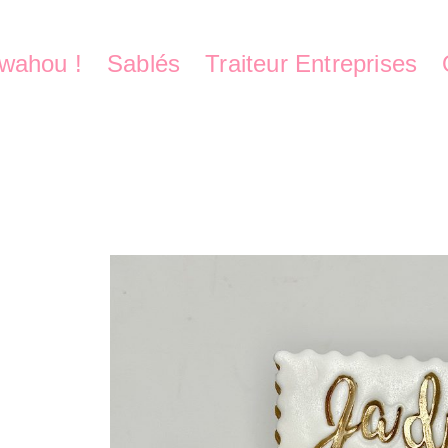
wahou !
Sablés
Traiteur Entreprises