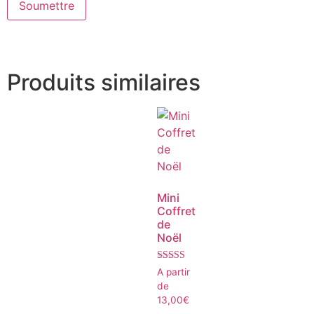
Produits similaires
Mini
Coffret
de
Noël
Note
A partir
5.00
de
sur 5
13,00
€